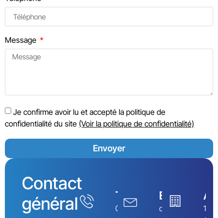
Message
Je confirme avoir lu et accepté la politique de
confidentialité du site
(Voir la politique de confidentialité)
Envoyer
Contact
Téléphone
Email
Ad
général
01.82.88.63.41
contact@ecotech7
12 r