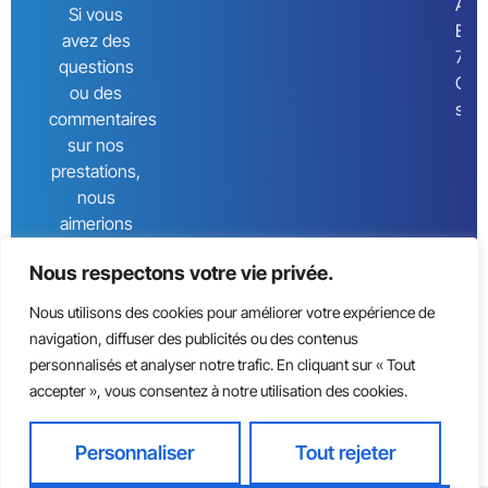
Albe
Si vous
Eins
avez des
774
questions
Cha
ou des
sur
commentaires
sur nos
prestations,
nous
aimerions
les
Nous respectons votre vie privée.
connaître.
Nous utilisons des cookies pour améliorer votre expérience de
navigation, diffuser des publicités ou des contenus
personnalisés et analyser notre trafic. En cliquant sur « Tout
accepter », vous consentez à notre utilisation des cookies.
Personnaliser
Tout rejeter